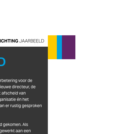
CHTING 
JAARBEELD 
2017 
D
OPGAV
INHOUDS
betering voor de 
euwe directeur, de 
 afscheid van 
11
03
Onze
Voorwoord
nisatie én het 
n er rustig gesproken 
12
04
Verbeterprogramma
Einde 
d gekomen. Als 
05
13
Jaarcijfers patiënten
Zien 
 gewerkt aan een 