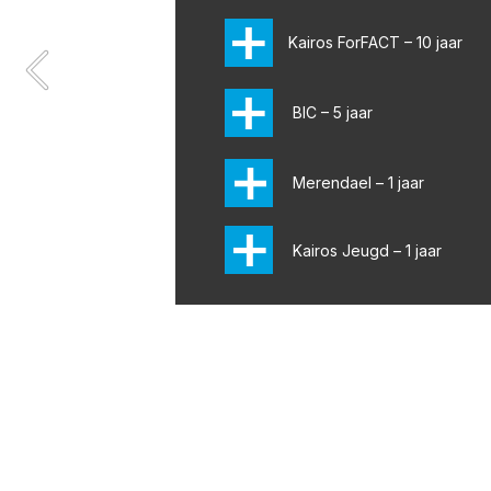
ontvangen op onze locaties. Mooie ontm
kans kregen om te laten zien wat forensis
Kairos ForFACT – 10 jaar
betekent. Geen abstract beleid, maar e
BIC – 5 jaar
Ook internationaal stonden we op de ka
Hilde Wijma en Sandrine Mikkers namen 
IAFMHS-congres in San Francisco, waar z
Merendael – 1 jaar
group leidden over best practices in lan
Zo delen we onze kennis én leren we van
Kairos Jeugd – 1 jaar
Daarnaast spraken we op hogescholen en
organiseerden we een eigen symposium 
waardevolle samenwerkingen met keten
Deze actieve profilering is geen doel op 
belangrijke voorwaarde om onze missie 
veilige en menswaardige forensische zor